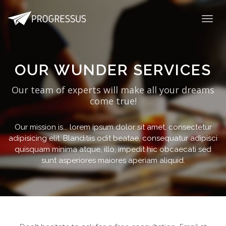
OUR WUNDER SERVICES
Our team of experts will make all your dreams
come true!
Our mission is... lorem ipsum dolor sit amet, consectetur
adipisicing elit. Blanditiis odit beatae, consequatur adipisci
quisquam minima atque, illo, impedit hic obcaecati sed
sunt asperiores maiores aperiam aliquid.