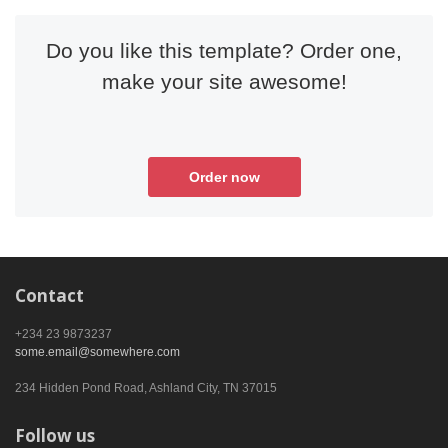
Do you like this template? Order one,
make your site awesome!
Order now
Contact
+234 23 9873237
some.email@somewhere.com
234 Hidden Pond Road, Ashland City, TN 37015
Follow us