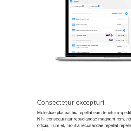
Consectetur excepturi
Molestiae placeat hic repellat eum tenetur impedit l
Nihil consequuntur repudiandae magnam rem, no
officia, illum et, mollitia recusandae repellat repe