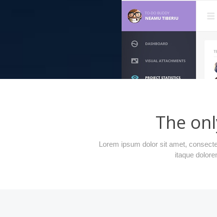
The onl
Lorem ipsum dolor sit amet, consectet
itaque dolore