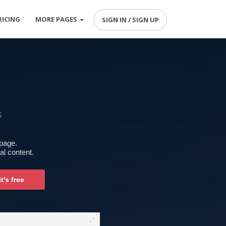
RICING
MORE PAGES
SIGN IN / SIGN UP
s
 page.
al content.
t's free