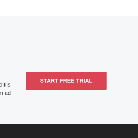
START FREE TRIAL
itiis
um ad