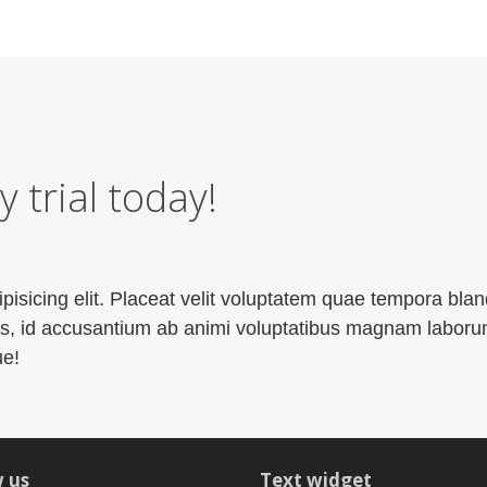
y trial today!
isicing elit. Placeat velit voluptatem quae tempora bland
tus, id accusantium ab animi voluptatibus magnam labor
e!
 us
Text widget