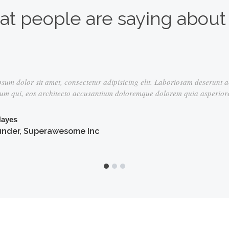
t people are saying about
ectetur adipisicing elit. Laboriosam deserunt accusamus soluta maiores
accusantium doloremque dolorem quia asperiores voluptate pariatur. L
e Inc