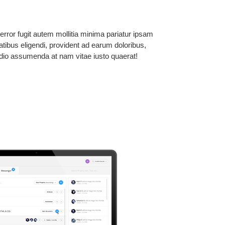
rror fugit autem mollitia minima pariatur ipsam
atibus eligendi, provident ad earum doloribus,
dio assumenda at nam vitae iusto quaerat!