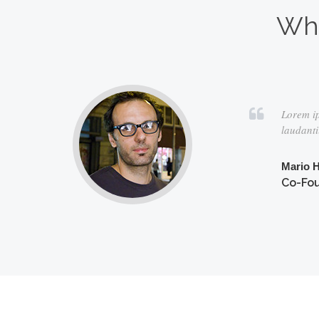
Wha
Lorem ipsum dolor sit amet, cons
laudantium qui, eos architecto 
Mario Hayes
Co-Founder, Superawesom