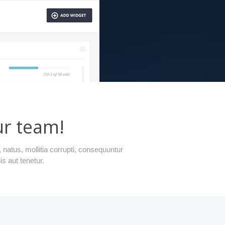
ur team!
natus, mollitia corrupti, consequuntur
s aut tenetur.