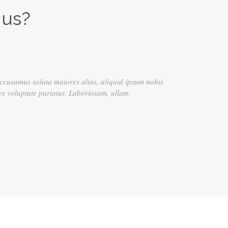
 us?
 alias, aliquid ipsum nobis
aboriosam, ullam.