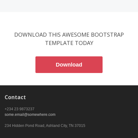
DOWNLOAD THIS AWESOME BOOTSTRAP
TEMPLATE TODAY
Download
Contact
+234 23 9873237
some.email@somewhere.com
234 Hidden Pond Road, Ashland City, TN 37015