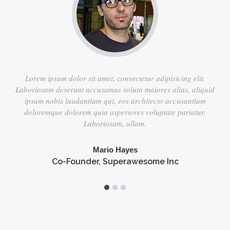
Lorem ipsum dolor sit amet, consectetur adipisicing elit.
Laboriosam deserunt accusamus soluta maiores alias, aliquid
ipsum nobis laudantium qui, eos architecto accusantium
doloremque dolorem quia asperiores voluptate pariatur.
Laboriosam, ullam.
Mario Hayes
Co-Founder, Superawesome Inc