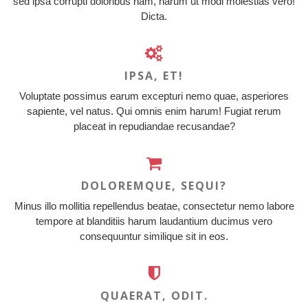
sed ipsa corrupti doloribus nam, harum ut modi molestias vero!
Dicta.
IPSA, ET!
Voluptate possimus earum excepturi nemo quae, asperiores
sapiente, vel natus. Qui omnis enim harum! Fugiat rerum
placeat in repudiandae recusandae?
DOLOREMQUE, SEQUI?
Minus illo mollitia repellendus beatae, consectetur nemo labore
tempore at blanditiis harum laudantium ducimus vero
consequuntur similique sit in eos.
QUAERAT, ODIT.